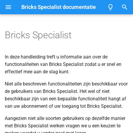
Bricks Specialist documentatie
T
y
Bricks Specialist
p
o
In deze handleiding treft u informatie aan over de
m
functionaliteiten van Bricks Specialist zodat u er snel en
effectief mee aan de slag kunt.
t
Niet alle beschreven functionaliteiten zijn beschikbaar voor
e
de gebruikers van Bricks Specialist. Het wel of niet
b
beschikbaar zijn van een bepaalde functionaliteit hangt af
e
van uw abonnement of uw toegang tot Bricks Specialist.
g
Aangezien niet alle soorten gebruikers op dezelfde manier
met Bricks Specialist werken vragen we u een keuzen te
i