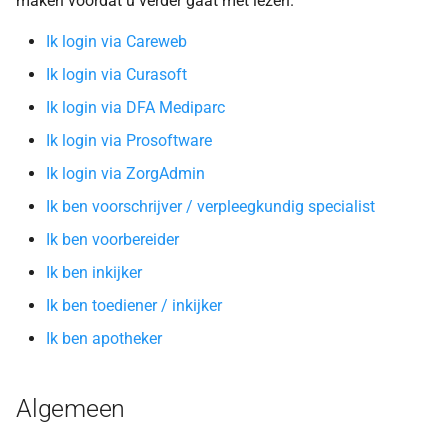
maken voordat u verder gaat met lezen.
n
Ik login via Careweb
n
Ik login via Curasoft
e
Ik login via DFA Mediparc
n
Ik login via Prosoftware
m
Ik login via ZorgAdmin
e
Ik ben voorschrijver / verpleegkundig specialist
t
Ik ben voorbereider
z
Ik ben inkijker
o
Ik ben toediener / inkijker
Ik ben apotheker
e
k
Algemeen
e
n